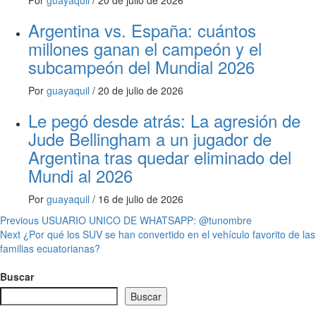
Por
guayaquil
/
20 de julio de 2026
Argentina vs. España: cuántos
millones ganan el campeón y el
subcampeón del Mundial 2026
Por
guayaquil
/
20 de julio de 2026
Le pegó desde atrás: La agresión de
Jude Bellingham a un jugador de
Argentina tras quedar eliminado del
Mundi al 2026
Por
guayaquil
/
16 de julio de 2026
Post
Previous
USUARIO UNICO DE WHATSAPP: @tunombre
Next
¿Por qué los SUV se han convertido en el vehículo favorito de las
navigation
familias ecuatorianas?
Buscar
Buscar