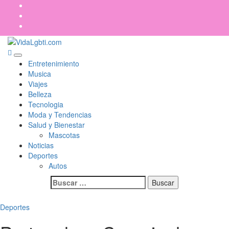
Saltar
Facebook
al
TikTok
contenido
Instagram
VidaLgbti.com
ORGULLO LGBTIQ+
Menú
Entretenimiento
principal
Musica
Viajes
Belleza
Tecnologia
Moda y Tendencias
Salud y Bienestar
Mascotas
Noticias
Deportes
Autos
Buscar:
Deportes