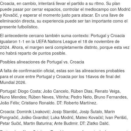
Croacia, en cambio, intentará llevar el partido a su ritmo. Su plan
puede pasar por cerrar espacios, controlar el mediocampo con Modrić
y Kovačić, y esperar el momento justo para atacar. En una llave de
eliminación directa, su experiencia puede ser tan importante como el
presente futbolístico.
El antecedente cercano también suma contexto: Portugal y Croacia
igualaron 1-1 en la UEFA Nations League el 18 de noviembre de
2024. Ahora, el margen será completamente distinto, porque esta vez
no habrá reparto de puntos posible.
Posibles alineaciones de Portugal vs. Croacia
A falta de confirmación oficial, estas son las alineaciones probables
para el cruce entre Portugal y Croacia por los 16avos de final del
Mundial 2026.
Portugal: Diogo Costa; João Cancelo, Rúben Dias, Renato Veiga,
Nuno Mendes; Rúben Neves, Vitinha; Pedro Neto, Bruno Fernandes,
João Félix; Cristiano Ronaldo. DT: Roberto Martínez.
Croacia: Dominik Livaković; Josip Stanišić, Josip Šutalo, Marin
Pongračić, Joško Gvardiol; Luka Modrić, Mateo Kovačić; Ivan Perišić,
Petar Sučić, Martin Baturina; Ante Budimir. DT: Zlatko Dalić.