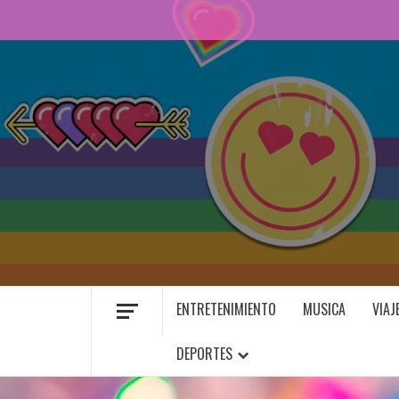
Saltar
al
contenido
ORGULLO LGBTIQ+
ENTRETENIMIENTO
MUSICA
VIAJ
DEPORTES