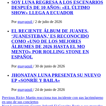
SOY LUNA REGRESA A LOS ESCENARIOS
DESPUÉS DE 10 AÑOS: «EL ÚLTIMO
SHOW» LLEGA A ECUADOR
Por
guayaquil
/
2 de julio de 2026
EL RECIENTE ÁLBUM DE JUANES,
‘JUANESTEBAN,’ ES RECONOCIDO
COMO «UNO DE LOS MEJORES
ÁLBUMES DE 2026 HASTA EL MO
MENTO» POR ROLLING STONE EN
ESPAÑOL
Por
guayaquil
/
30 de junio de 2026
JHONATAN LUNA PRESENTA SU NUEVO
EP «SONRÍE Y BAILA»
Por
guayaquil
/
24 de junio de 2026
Post
Previous
Ricky Martin reacciona tras incidente con gas lacrimógeno
en uno de sus conciertos
navigation