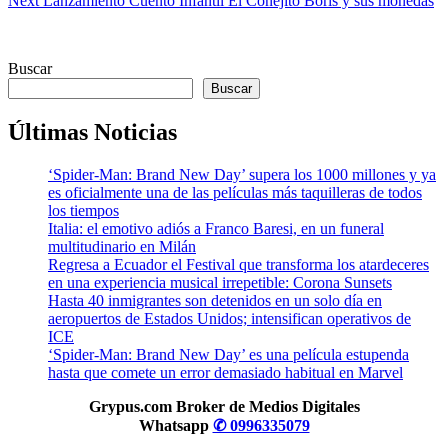
Next
Lanzamiento Cuento Infantil El Conejito Boris y sus monedas
Buscar
Buscar
Últimas Noticias
‘Spider-Man: Brand New Day’ supera los 1000 millones y ya
es oficialmente una de las películas más taquilleras de todos
los tiempos
Italia: el emotivo adiós a Franco Baresi, en un funeral
multitudinario en Milán
Regresa a Ecuador el Festival que transforma los atardeceres
en una experiencia musical irrepetible: Corona Sunsets
Hasta 40 inmigrantes son detenidos en un solo día en
aeropuertos de Estados Unidos; intensifican operativos de
ICE
‘Spider-Man: Brand New Day’ es una película estupenda
hasta que comete un error demasiado habitual en Marvel
Grypus.com Broker de Medios Digitales
Whatsapp
✆ 0996335079