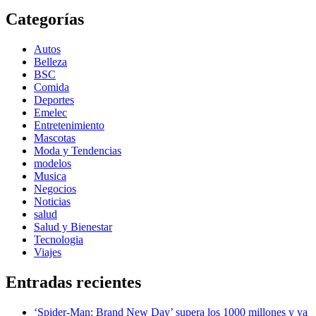
Categorías
Autos
Belleza
BSC
Comida
Deportes
Emelec
Entretenimiento
Mascotas
Moda y Tendencias
modelos
Musica
Negocios
Noticias
salud
Salud y Bienestar
Tecnologia
Viajes
Entradas recientes
‘Spider-Man: Brand New Day’ supera los 1000 millones y ya