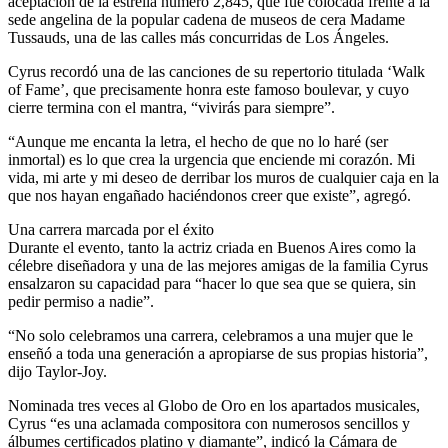
aceptación de la estrella número 2,845, que fue colocada frente a la
sede angelina de la popular cadena de museos de cera Madame
Tussauds, una de las calles más concurridas de Los Ángeles.
Cyrus recordó una de las canciones de su repertorio titulada ‘Walk
of Fame’, que precisamente honra este famoso boulevar, y cuyo
cierre termina con el mantra, “vivirás para siempre”.
“Aunque me encanta la letra, el hecho de que no lo haré (ser
inmortal) es lo que crea la urgencia que enciende mi corazón. Mi
vida, mi arte y mi deseo de derribar los muros de cualquier caja en la
que nos hayan engañado haciéndonos creer que existe”, agregó.
Una carrera marcada por el éxito
Durante el evento, tanto la actriz criada en Buenos Aires como la
célebre diseñadora y una de las mejores amigas de la familia Cyrus
ensalzaron su capacidad para “hacer lo que sea que se quiera, sin
pedir permiso a nadie”.
“No solo celebramos una carrera, celebramos a una mujer que le
enseñó a toda una generación a apropiarse de sus propias historia”,
dijo Taylor-Joy.
Nominada tres veces al Globo de Oro en los apartados musicales,
Cyrus “es una aclamada compositora con numerosos sencillos y
álbumes certificados platino y diamante”, indicó la Cámara de