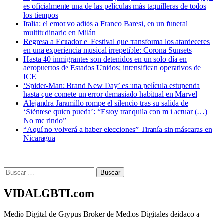
es oficialmente una de las películas más taquilleras de todos
los tiempos
Italia: el emotivo adiós a Franco Baresi, en un funeral
multitudinario en Milán
Regresa a Ecuador el Festival que transforma los atardeceres
en una experiencia musical irrepetible: Corona Sunsets
Hasta 40 inmigrantes son detenidos en un solo día en
aeropuertos de Estados Unidos; intensifican operativos de
ICE
‘Spider-Man: Brand New Day’ es una película estupenda
hasta que comete un error demasiado habitual en Marvel
​Alejandra Jaramillo rompe el silencio tras su salida de
‘Siéntese quien pueda’: “Estoy tranquila con m i actuar (…)
No me rindo”
“Aquí no volverá a haber elecciones” Tiranía sin máscaras en
Nicaragua
Buscar:
VIDALGBTI.com
Medio Digital de Grypus Broker de Medios Digitales deidaco a