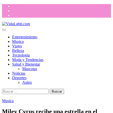
Saltar
Facebook
al
TikTok
contenido
Instagram
Menú
VidaLgbti.com
ORGULLO LGBTIQ+
principal
Entretenimiento
Musica
Viajes
Belleza
Tecnologia
Moda y Tendencias
Salud y Bienestar
Mascotas
Noticias
Deportes
Autos
Buscar:
Musica
Miley Cyrus recibe una estrella en el