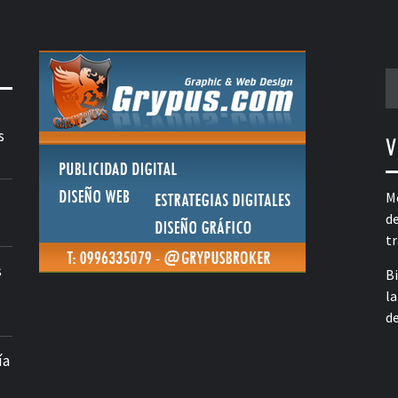
B
s
V
Me
de
t
s
B
la
d
ía