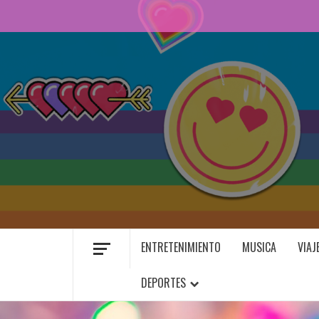
Saltar
al
contenido
ORGULLO LGBTIQ+
ENTRETENIMIENTO
MUSICA
VIAJ
DEPORTES